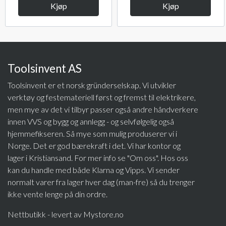
Kjøp
Kjøp
Toolsinvent AS
Toolsinvent er et norsk gründerselskap. Vi utvikler
verktøy og festemateriell først og fremst til elektrikere,
men mye av det vi tilbyr passer også andre håndverkere
innen VVS og bygg og annlegg - og selvfølgelig også
hjemmefikseren. Så mye som mulig produserer vi i
Norge. Det er god bærekraft i det. Vi har kontor og
lager i Kristiansand. For mer info se "Om oss". Hos oss
kan du handle med både Klarna og Vipps. Vi sender
normalt varer fra lager hver dag (man-fre) så du trenger
ikke vente lenge på din ordre.
Nettbutikk - levert av Mystore.no