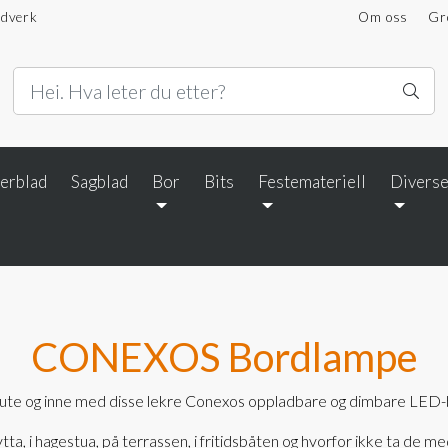
ndverk
Om oss
Gr
terblad
Sagblad
Bor
Bits
Festemateriell
Divers
CONEXOS Bordlampe
 ute og inne med disse lekre Conexos oppladbare og dimbare LED
tta, i hagestua, på terrassen, i fritidsbåten og hvorfor ikke ta de me