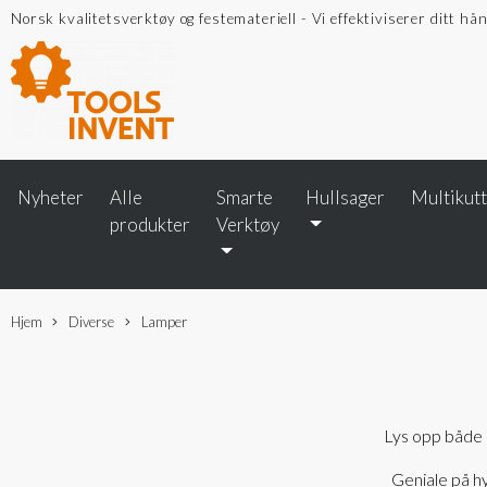
Norsk kvalitetsverktøy og festemateriell - Vi effektiviserer ditt hå
Nyheter
Alle
Smarte
Hullsager
Multikut
produkter
Verktøy
Hjem
Diverse
Lamper
Lys opp både
Geniale på hy