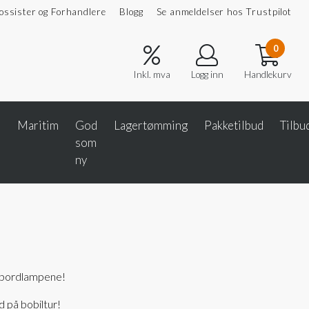
ossister og Forhandlere
Blogg
Se anmeldelser hos Trustpilot
0
Inkl. mva
Logg inn
Handlekurv
e
Maritim
God
Lagertømming
Pakketilbud
Tilbu
som
ny
-bordlampene!
d på bobiltur!