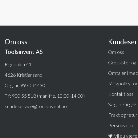
Om oss
Kundeser
Toolsinvent AS
Om oss
Grossister og
Rigedalen 41
Omtaler i med
4626 Kristiansand
Miljøpolicy fo
Org. nr. 997034430
Kontakt oss
Tlf:
900 55 518 (man-fre. 10:00-14:00)
Salgsbetingels
kundeservice@toolsinvent.no
Frakt og retur
Personvern
🧡 Vil du være