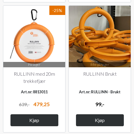
-25%
På lager
Ikke på lager
RULLINN med 20m
RULLINN Brukt
trekkefjær
Art.nr: 8813011
Art.nr: RULLINN - Brukt
479,25
99,-
639,-
Kjøp
Kjøp