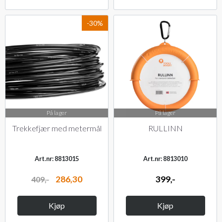
-30%
På lager
På lager
Trekkefjær med metermål
RULLINN
Art.nr: 8813015
Art.nr: 8813010
286,30
399,-
409,-
Kjøp
Kjøp