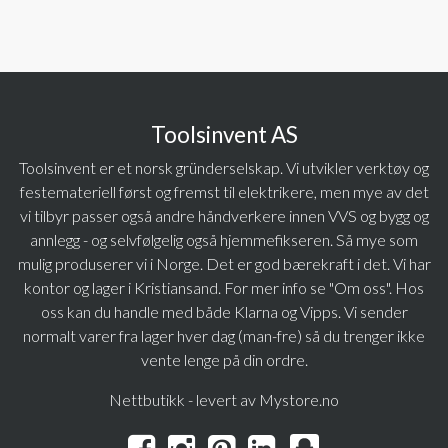
Toolsinvent AS
Toolsinvent er et norsk gründerselskap. Vi utvikler verktøy og
festemateriell først og fremst til elektrikere, men mye av det
vi tilbyr passer også andre håndverkere innen VVS og bygg og
annlegg - og selvfølgelig også hjemmefikseren. Så mye som
mulig produserer vi i Norge. Det er god bærekraft i det. Vi har
kontor og lager i Kristiansand. For mer info se "Om oss". Hos
oss kan du handle med både Klarna og Vipps. Vi sender
normalt varer fra lager hver dag (man-fre) så du trenger ikke
vente lenge på din ordre.
Nettbutikk - levert av Mystore.no