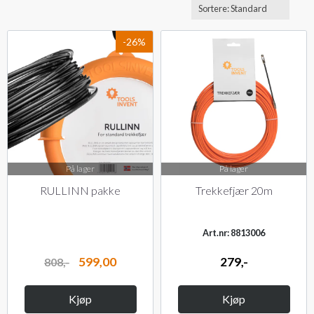
-26%
På lager
På lager
RULLINN pakke
Trekkefjær 20m
Art.nr: 8813006
599,00
279,-
808,-
Kjøp
Kjøp