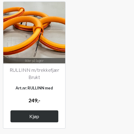
Ikke på lager
RULLINN m/trekkefjær
Brukt
Art.nr: RULLINN med
trekkefjær - Brukt
249,-
Kjøp