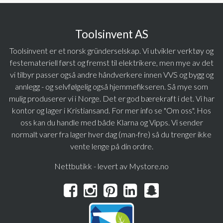
Toolsinvent AS
Toolsinvent er et norsk gründerselskap. Vi utvikler verktøy og
festemateriell først og fremst til elektrikere, men mye av det
vi tilbyr passer også andre håndverkere innen VVS og bygg og
annlegg - og selvfølgelig også hjemmefikseren. Så mye som
mulig produserer vi i Norge. Det er god bærekraft i det. Vi har
kontor og lager i Kristiansand. For mer info se "Om oss". Hos
oss kan du handle med både Klarna og Vipps. Vi sender
normalt varer fra lager hver dag (man-fre) så du trenger ikke
vente lenge på din ordre.
Nettbutikk - levert av Mystore.no