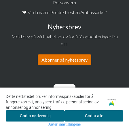
Personvern
🧡 Vil du være Produkttester/Ambassadør?
Nyhetsbrev
Meld deg på vårt nyhetsbrev for å få oppdateringer fra
oss.
Abonner på nyhetsbrev
Dette nettstedet bruker informasjonskapsler for å
Powered by
fungere korrekt, analysere trafikk, personalisering av
annonser og annonsering.
Godta nødvendig
Godta alle
0
Juster innstillingene
Hjem
Meny
Søk
Konto
Handlekurv