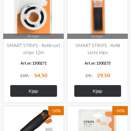
På lager
På lager
SMART STRIPS - Refill sort
SMART STRIPS - Refill
strips 12m
sorte klips
Art.nr: 1300271
Art.nr: 1300273
54,50
29,50
109,-
59,-
Kjøp
Kjøp
-50%
-50%