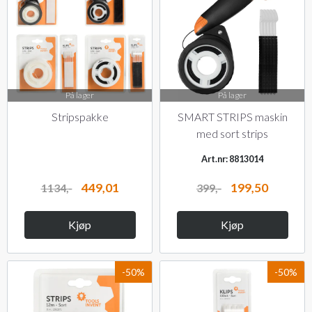
På lager
På lager
Stripspakke
SMART STRIPS maskin
med sort strips
Art.nr: 8813014
449,01
199,50
1134,-
399,-
Kjøp
Kjøp
-50%
-50%