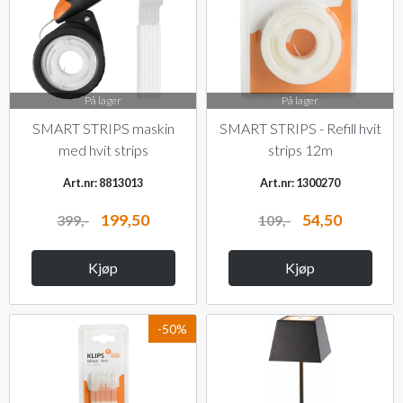
På lager
På lager
SMART STRIPS maskin
SMART STRIPS - Refill hvit
med hvit strips
strips 12m
Art.nr: 8813013
Art.nr: 1300270
199,50
54,50
399,-
109,-
Kjøp
Kjøp
-50%