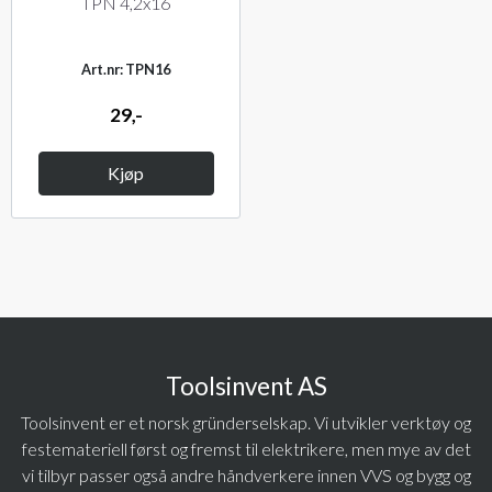
TPN 4,2x16
Art.nr: TPN16
29,-
Kjøp
Toolsinvent AS
Toolsinvent er et norsk gründerselskap. Vi utvikler verktøy og
festemateriell først og fremst til elektrikere, men mye av det
vi tilbyr passer også andre håndverkere innen VVS og bygg og