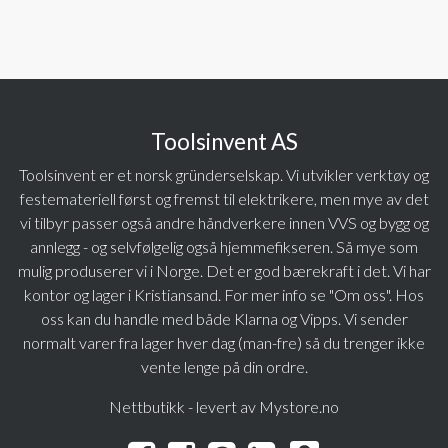
Toolsinvent AS
Toolsinvent er et norsk gründerselskap. Vi utvikler verktøy og
festemateriell først og fremst til elektrikere, men mye av det
vi tilbyr passer også andre håndverkere innen VVS og bygg og
annlegg - og selvfølgelig også hjemmefikseren. Så mye som
mulig produserer vi i Norge. Det er god bærekraft i det. Vi har
kontor og lager i Kristiansand. For mer info se "Om oss". Hos
oss kan du handle med både Klarna og Vipps. Vi sender
normalt varer fra lager hver dag (man-fre) så du trenger ikke
vente lenge på din ordre.
Nettbutikk - levert av Mystore.no