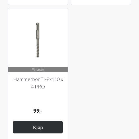
På lager
Hammerbor TI-8x110 x
4 PRO
99,-
Kjøp