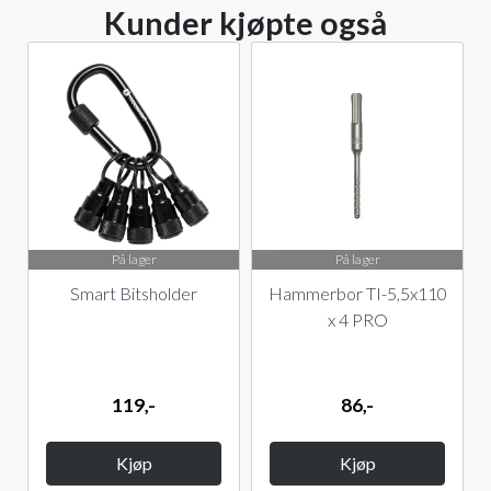
Kunder kjøpte også
På lager
På lager
Smart Bitsholder
Hammerbor TI-5,5x110
x 4 PRO
119,-
86,-
Kjøp
Kjøp