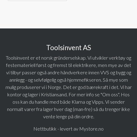
Toolsinvent AS
Toolsinvent er et norsk gründerselskap. Vi utvikler verktøy og
festemateriell først og fremst til elektrikere, men mye av det
vi tilbyr passer også andre håndverkere innen VVS og bygg og
annlegg - og selvfølgelig også hjemmefikseren. Så mye som
mulig produserer vi i Norge. Det er god bærekraft i det. Vi har
kontor og lager i Kristiansand. For mer info se "Om oss". Hos
oss kan du handle med både Klarna og Vipps. Vi sender
normalt varer fra lager hver dag (man-fre) så du trenger ikke
vente lenge på din ordre.
Nettbutikk - levert av Mystore.no