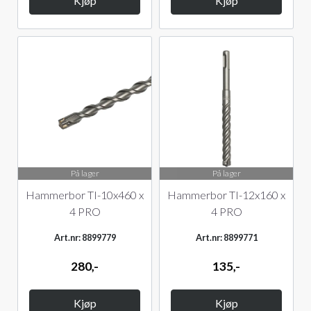
Kjøp
Kjøp
På lager
På lager
Hammerbor TI-10x460 x
Hammerbor TI-12x160 x
4 PRO
4 PRO
Art.nr: 8899779
Art.nr: 8899771
280,-
135,-
Kjøp
Kjøp