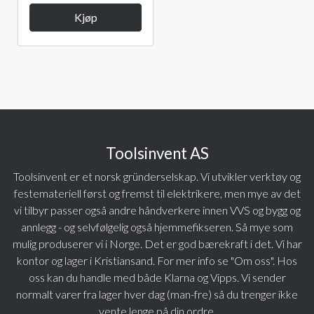
Kjøp
Toolsinvent AS
Toolsinvent er et norsk gründerselskap. Vi utvikler verktøy og
festemateriell først og fremst til elektrikere, men mye av det
vi tilbyr passer også andre håndverkere innen VVS og bygg og
annlegg - og selvfølgelig også hjemmefikseren. Så mye som
mulig produserer vi i Norge. Det er god bærekraft i det. Vi har
kontor og lager i Kristiansand. For mer info se "Om oss". Hos
oss kan du handle med både Klarna og Vipps. Vi sender
normalt varer fra lager hver dag (man-fre) så du trenger ikke
vente lenge på din ordre.