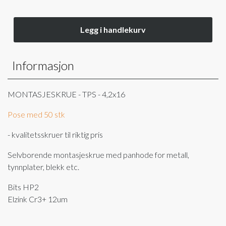
Legg i handlekurv
Informasjon
MONTASJESKRUE - TPS - 4,2x16
Pose med 50 stk
- kvalitetsskruer til riktig pris
Selvborende montasjeskrue med panhode for metall,
tynnplater, blekk etc.
Bits HP2
Elzink Cr3+ 12um