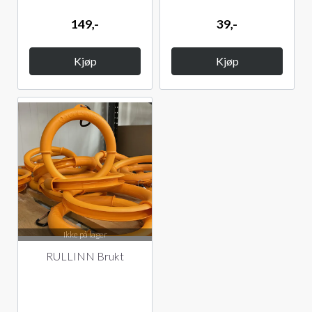
149,-
39,-
Kjøp
Kjøp
Ikke på lager
RULLINN Brukt