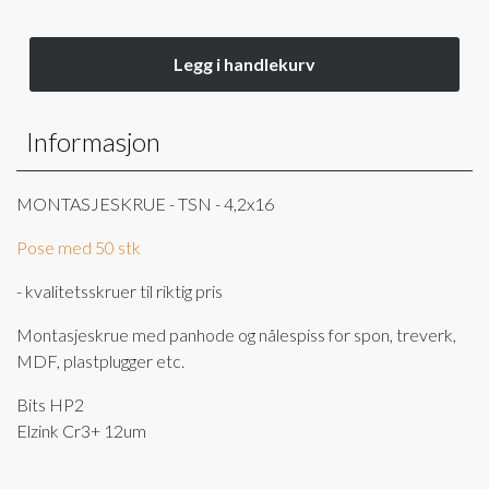
Legg i handlekurv
Informasjon
MONTASJESKRUE - TSN - 4,2x16
Pose med 50 stk
- kvalitetsskruer til riktig pris
​Montasjeskrue med panhode og nålespiss for spon, treverk,
MDF, plastplugger etc.
Bits HP2
Elzink Cr3+ 12um