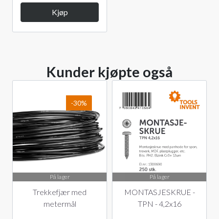
Kjøp
Kunder kjøpte også
-30%
På lager
På lager
Trekkefjær med
MONTASJESKRUE -
metermål
TPN - 4,2x16