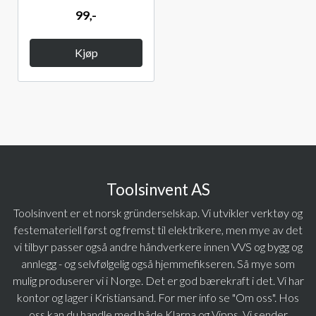
99,-
Kjøp
Toolsinvent AS
Toolsinvent er et norsk gründerselskap. Vi utvikler verktøy og
festemateriell først og fremst til elektrikere, men mye av det
vi tilbyr passer også andre håndverkere innen VVS og bygg og
annlegg - og selvfølgelig også hjemmefikseren. Så mye som
mulig produserer vi i Norge. Det er god bærekraft i det. Vi har
kontor og lager i Kristiansand. For mer info se "Om oss". Hos
oss kan du handle med både Klarna og Vipps. Vi sender