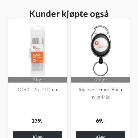
Kunder kjøpte også
På lager
På lager
TORX T25 - 100mm
Jojo-snelle med 95cm
nylontråd
139,-
69,-
Kjøp
Kjøp