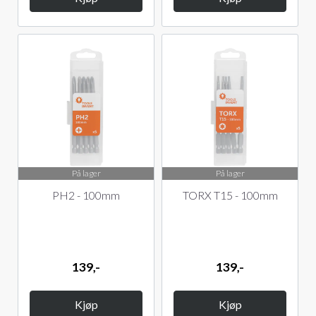
På lager
På lager
PH2 - 100mm
TORX T15 - 100mm
139,-
139,-
Kjøp
Kjøp