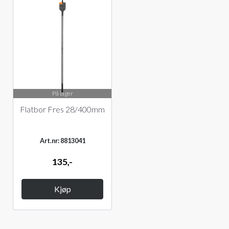
På lager
Flatbor Fres 28/400mm
Art.nr: 8813041
135,-
Kjøp