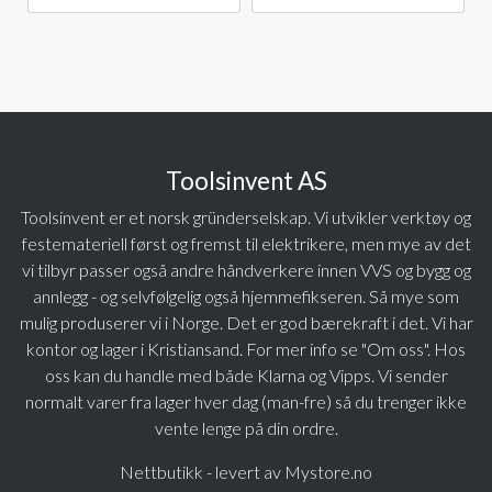
Toolsinvent AS
Toolsinvent er et norsk gründerselskap. Vi utvikler verktøy og
festemateriell først og fremst til elektrikere, men mye av det
vi tilbyr passer også andre håndverkere innen VVS og bygg og
annlegg - og selvfølgelig også hjemmefikseren. Så mye som
mulig produserer vi i Norge. Det er god bærekraft i det. Vi har
kontor og lager i Kristiansand. For mer info se "Om oss". Hos
oss kan du handle med både Klarna og Vipps. Vi sender
normalt varer fra lager hver dag (man-fre) så du trenger ikke
vente lenge på din ordre.
Nettbutikk - levert av Mystore.no