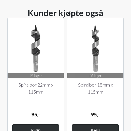
Kunder kjøpte også
På lager
På lager
Spiralbor 22mm x
Spiralbor 18mm x
115mm
115mm
95,-
95,-
Kjøp
Kjøp