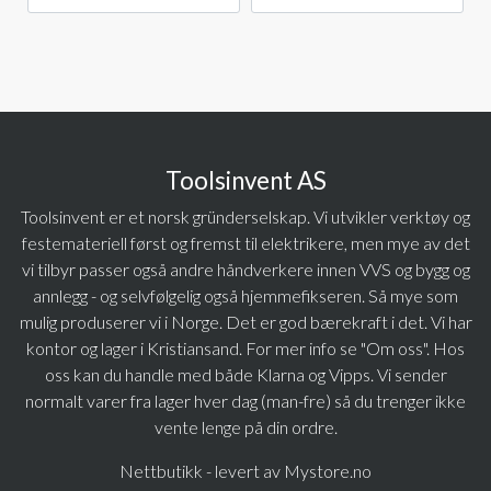
Toolsinvent AS
Toolsinvent er et norsk gründerselskap. Vi utvikler verktøy og
festemateriell først og fremst til elektrikere, men mye av det
vi tilbyr passer også andre håndverkere innen VVS og bygg og
annlegg - og selvfølgelig også hjemmefikseren. Så mye som
mulig produserer vi i Norge. Det er god bærekraft i det. Vi har
kontor og lager i Kristiansand. For mer info se "Om oss". Hos
oss kan du handle med både Klarna og Vipps. Vi sender
normalt varer fra lager hver dag (man-fre) så du trenger ikke
vente lenge på din ordre.
Nettbutikk - levert av Mystore.no