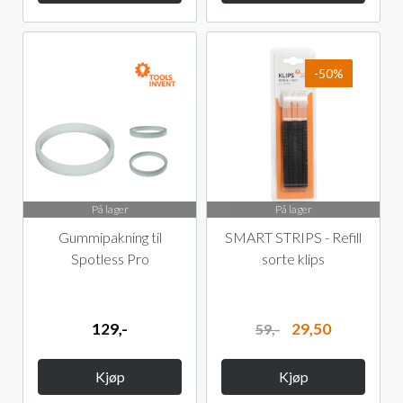
-50%
På lager
På lager
Gummipakning til
SMART STRIPS - Refill
Spotless Pro
sorte klips
129,-
29,50
59,-
Kjøp
Kjøp