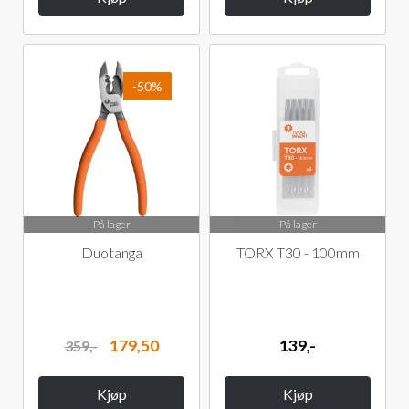
-50%
På lager
På lager
Duotanga
TORX T30 - 100mm
179,50
139,-
359,-
Kjøp
Kjøp