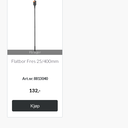
På lager
Flatbor Fres 25/400mm
Art.nr: 8813040
132,-
Kjøp