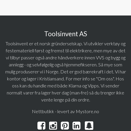
Toolsinvent AS
Toolsinvent er et norsk gründerselskap. Vi utvikler verktøy og
festemateriell først og fremst til elektrikere, men mye av det
vi tilbyr passer også andre håndverkere innen VVS og bygg og
annlegg - og selvfølgelig også hjemmefikseren. Så mye som
mulig produserer vi i Norge. Det er god bærekraft i det. Vi har
kontor og lager i Kristiansand. For mer info se "Om oss". Hos
oss kan du handle med både Klarna og Vipps. Vi sender
normalt varer fra lager hver dag (man-fre) så du trenger ikke
vente lenge på din ordre.
Nettbutikk - levert av Mystore.no